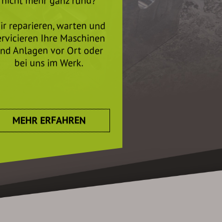
nicht mehr ganz rund?
ir reparieren, warten und
ervicieren Ihre Maschinen
nd Anlagen vor Ort oder
bei uns im Werk.
MEHR ERFAHREN