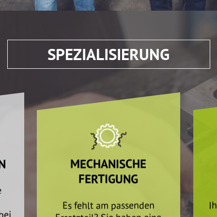
SPEZIALISIERUNG
N
MECHANISCHE
FERTIGUNG
e
Es fehlt am passenden
I
bei