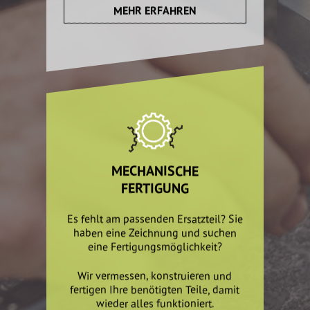
MEHR ERFAHREN
MECHANISCHE
FERTIGUNG
Es fehlt am passenden Ersatzteil? Sie
haben eine Zeichnung und suchen
eine Fertigungsmöglichkeit?
Wir vermessen, konstruieren und
fertigen Ihre benötigten Teile, damit
wieder alles funktioniert.