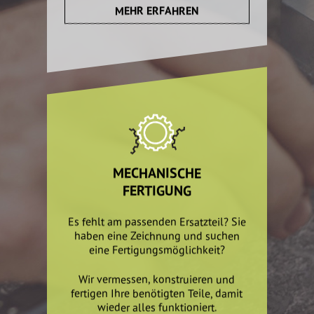
MEHR ERFAHREN
MECHANISCHE
FERTIGUNG
Es fehlt am passenden Ersatzteil? Sie
haben eine Zeichnung und suchen
eine Fertigungsmöglichkeit?
Wir vermessen, konstruieren und
fertigen Ihre benötigten Teile, damit
wieder alles funktioniert.