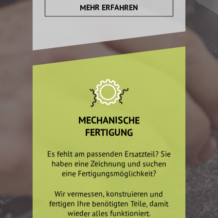
MEHR ERFAHREN
MECHANISCHE
FERTIGUNG
Es fehlt am passenden Ersatzteil? Sie
haben eine Zeichnung und suchen
eine Fertigungsmöglichkeit?
Wir vermessen, konstruieren und
fertigen Ihre benötigten Teile, damit
wieder alles funktioniert.