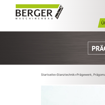
Skip
to
content
Ü
PRÄ
Startseite
>
Stanztechnik
>
Prägewerk, Prägoma