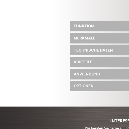
FUNKTION
MERKMALE
TECHNISCHE DATEN
VORTEILE
ANWENDUNG
OPTIONEN
INTERES
Wir beraten Sie gerne zu I